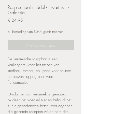
Rasp schaal middel - zwart wit -
Galassia
Prijs
€ 24,95
Bij besteding van €30,- gratis trechter
Niet op voorraad
De keramische raspplaat is een
keukengerei voor het raspen van
knoflook, tomaat, courgette voor sautées
en sauzen; appel, peer voor
fruitcompote.
Omdat het van keramiek is gemaakt,
oxideert het voedsel niet en behoudt het
zijn eigenschappen beter, voor degenen
die gezonde recepten willen bereiden.