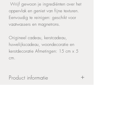
Wrijf gewoon je ingrediënten over het
oppervlak en geniet van fijne texturen.
Eenvoudig te reinigen: geschikt voor
vaatwassers en magnetrons.
Origineel cadeau, kerstcadeau,
huwelijkscadeau, woondecoratie en
kerstdecoratie Afmetingen: 15 cm x 5
cm.
Product informatie
Afmetingen: 15 cm x 5 cm.
Keramiek
Verzending binnen 1-2 werkdagen
Contact