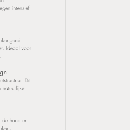
en 
egen intensief 
eukengerei 
t. Ideaal voor 
.
ign
tstructuur. Dit 
natuurlijke 
in de hand en 
koken.