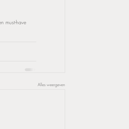
en must-have 
Alles weergeven