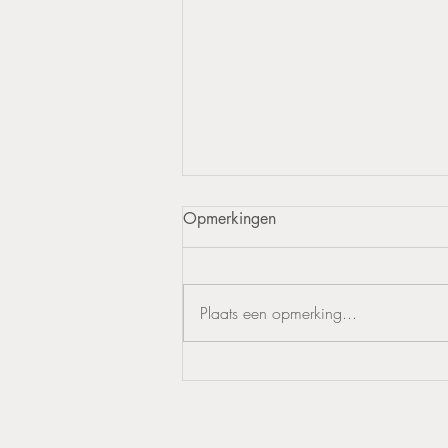
Opmerkingen
Plaats een opmerking...
De perfecte combinatie van
stijl en functionaliteit:
Olijfhouten pollepels en
keukengereihouder als vaas