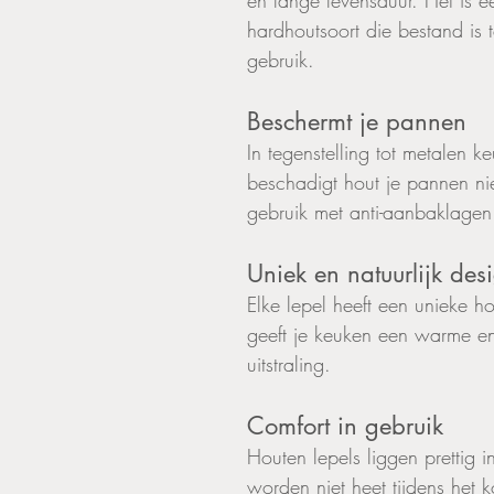
en lange levensduur. Het is e
hardhoutsoort die bestand is t
gebruik.
Beschermt je pannen
In tegenstelling tot metalen k
beschadigt hout je pannen nie
gebruik met anti-aanbaklagen
Uniek en natuurlijk des
Elke lepel heeft een unieke hou
geeft je keuken een warme en 
uitstraling.
Comfort in gebruik
Houten lepels liggen prettig 
worden niet heet tijdens het 