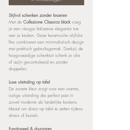
Stijlvol schenken zonder knoeien
Met de
Collezione Classica black
voeg
je een vleugje Italiaanse elegantie toe
aan je keuken. Deze keramische olijfolie
fles combineert een minimalistisch design
met praktisch gebruiksgemak. Dankzij de
hoogwaardige schenktuit schenk je olie
of azijn gecontroleerd en zonder
druppelen.
Luxe uitstraling op tafel
De zwarte kleur zorgt voor een warme,
rustige uitstraling die perfect past in
zowel moderne als landelijke keukens.
Ideaal om direct op tafel te zetten tijdens
diners of borrels.
Functioneel & duurzaam