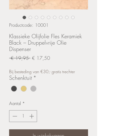
Productcode: 10001
Klassieke Olijfolie Fles Keramiek
Black – Druppelvrije Olie
Dispenser
Normale
Verkoopprijs
 € 19,95 
€ 17,50
prijs
Bij besteding van €30,- gratis trechter
Schenktuit
*
Aantal
*
In winkelwagen